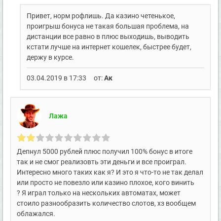
Привет, норм рофлишь. Да казино четенькое,
проигрыш бонуса не такая большая проблема, на
дистанции все равно в плюс выходишь, выводить
кстати лучше на интернет кошелек, быстрее будет,
держу в курсе.
03.04.2019 в 17:33
от:
Ак
Лажа
Депнул 5000 рублей плюс получил 100% бонус в итоге
так и не смог реализовть эти деньги и все проиграл.
Интересно много таких как я? И это я что-то не так делал
или просто не повезло или казино плохое, кого винить
? Я играл только на нескольких автоматах, может
стоило разнообразить количество слотов, хз вообщем
облажался.