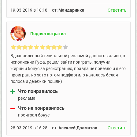
19.03.2019 в 18:18
от:
Мандаринка
Ответить
Поднял потратил
Вдохновленный гениальной рекламой данного казино, в
исполнении Гуфа, решил зайти поиграть, получил
жирный бонус за регистрацию, правда не повезло и я его
проиграл, но зато потом подфартило началась белая
полоса и денежки пошли)
Что понравилось
реклама
Что не понравилось
проиграл бонус
28.03.2019 в 16:28
от:
Алексей Долматов
Ответить