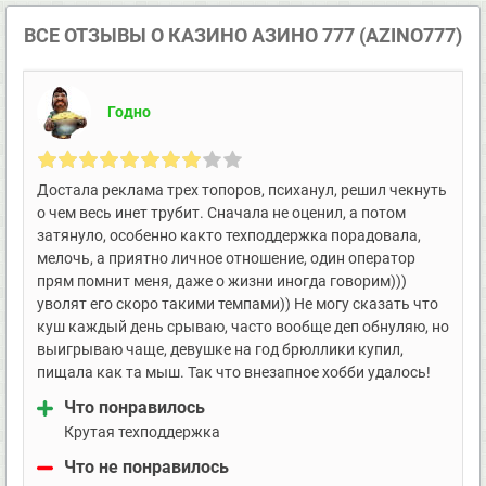
ВСЕ ОТЗЫВЫ О КАЗИНО АЗИНО 777 (AZINO777)
Годно
Достала реклама трех топоров, психанул, решил чекнуть
о чем весь инет трубит. Сначала не оценил, а потом
затянуло, особенно както техподдержка порадовала,
мелочь, а приятно личное отношение, один оператор
прям помнит меня, даже о жизни иногда говорим)))
уволят его скоро такими темпами)) Не могу сказать что
куш каждый день срываю, часто вообще деп обнуляю, но
выигрываю чаще, девушке на год брюллики купил,
пищала как та мыш. Так что внезапное хобби удалось!
Что понравилось
Крутая техподдержка
Что не понравилось