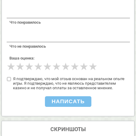
Что понравилось
Что не понравилось
Ваша оценка:
Я подтверждаю, что мой отзыв основан на реальном опыте
игры. Я подтверждаю, что не являюсь представителем
казино и не получал оплаты за оставленное мнение.
НАПИСАТЬ
СКРИНШОТЫ