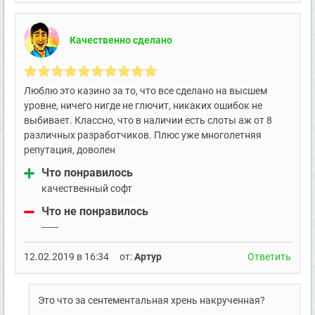
Качественно сделано
Люблю это казино за то, что все сделано на высшем
уровне, ничего нигде не глючит, никаких ошибок не
выбивает. Классно, что в наличии есть слоты аж от 8
различных разработчиков. Плюс уже многолетняя
репутация, доволен
Что понравилось
качественный софт
Что не понравилось
------
12.02.2019 в 16:34
от:
Артур
Ответить
Это что за сентементальная хрень накрученная?