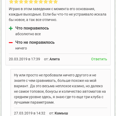
Играю в этом заведении с момента его основания,
каждые выходные. Если бы что-то не устраивало искала
бы новое, а так все отлично.
Что понравилось
абсолютно все
Что не понравилось
ничего
20.03.2019 в 17:39
от:
Алита
Ответить
Ну или просто не пробовали ничего другого и не
знаете с чем сравнивать, больше похоже на мой
вариант. Да это весьма неплохое казино, но далеко
не самое топовое, бонусы и количество автоматов на
среднем уровне здесь, я знаю где-то еще три клуба с
лучшими параметрами.
27.03.2019 в 14:32
от:
Камыш