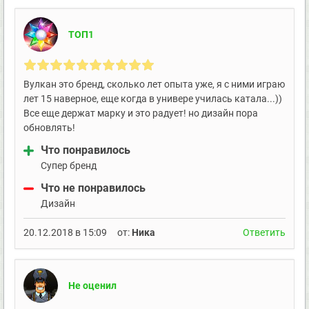
ТОП1
Вулкан это бренд, сколько лет опыта уже, я с ними играю
лет 15 наверное, еще когда в универе училась катала...))
Все еще держат марку и это радует! но дизайн пора
обновлять!
Что понравилось
Супер бренд
Что не понравилось
Дизайн
20.12.2018 в 15:09
от:
Ника
Ответить
Не оценил