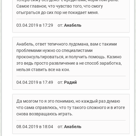
Самое главное, что чувство того, что смогу
отыграться до сих пор не покидает меня.
03.04.2019 в 17:29
от:
Анабель
Анабель, ответ тепичного лудомана, вам с такими
проблемами нужно со специалистами
проконсультироваться, и получить помощь. Казино
это ведь просто развличение а не способ заработка,
нельзя ставить все на кон.
04.04.2019 в 17:49
от:
Радий
Да мозгом то я это понимаю, но каждый раз думаю
что сама справлюсь, что ту такого сложного и в итоге
снова возвращаюсь играть.
08.04.2019 в 18:04
от:
Анабель