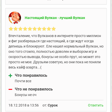
Настоящий Вулкан - лучший Вулкан
Впечталение, что Вулканов в интернете просто миллион
и фиг разберешься где настоящий, а где ждут когда
депнешь и блокируют. Еле нашел нормальный Вулкан, но
оно того стоило, полностью доволен и выбором игр и
скоростью вывода, бонусы не особо прут, но может это
просто не мое. Друзьям советую, но они пока не поняли
весь кайф азарта...(
Что понравилось
Почти все
Что не понравилось
Бонусы не оч
18.12.2018 в 13:56
от:
Сурок
Ответить