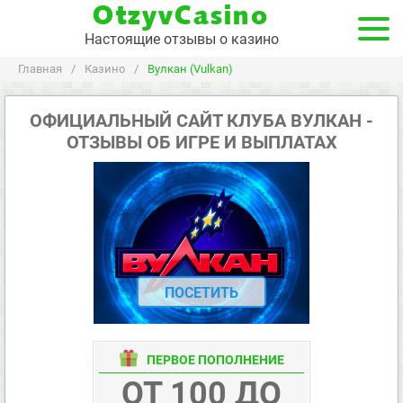
OtzyvCasino
Настоящие отзывы о казино
Главная
/
Казино
/
Вулкан (Vulkan)
ОФИЦИАЛЬНЫЙ САЙТ КЛУБА ВУЛКАН -
ОТЗЫВЫ ОБ ИГРЕ И ВЫПЛАТАХ
ПОСЕТИТЬ
ПЕРВОЕ ПОПОЛНЕНИЕ
ОТ 100 ДО