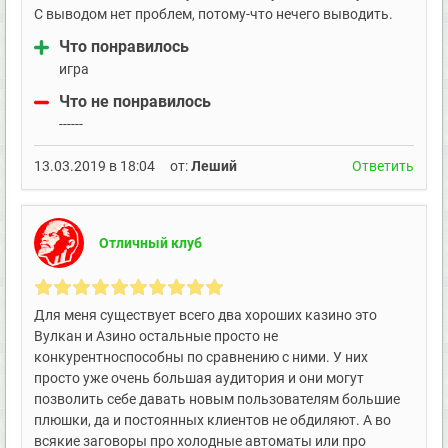
С выводом нет проблем, потому-что нечего выводить.
Что понравилось
игра
Что не понравилось
------
13.03.2019 в 18:04
от:
Леший
Ответить
Отличный клуб
Для меня существует всего два хороших казино это
Вулкан и Азино остальные просто не
конкурентноспособны по сравнению с ними. У них
просто уже очень большая аудитория и они могут
позволить себе давать новым пользователям большие
плюшки, да и постоянных клиентов не обдиляют. А во
всякие заговоры про холодные автоматы или про