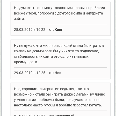
Не думал что они могут оказаться правы и проблема
все же у тебя, попробуй с другого компа и интернета
зайти.
28.03.2019 в 16:22
от:
Кинг
Ну не думаю что миллионы людей стали бы играть в
Вулкан на деньги если бы у них что-то подвисало,
стабильность их сайта это одно из главных
преимуществ.
29.03.2019 в 12:25
от:
Нео
Нео, хороших альтернатив ведь нет, так что
возможно и стали бы играть даже с лагами, ну лично
у меня такие проблемы были, но случаются они не
настолько часто, чтобы я вообще перестал катать.