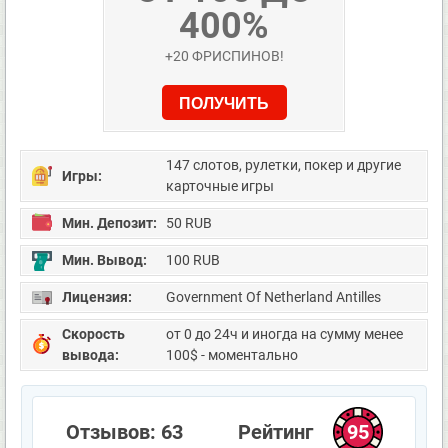
400%
+20 ФРИСПИНОВ!
ПОЛУЧИТЬ
147 слотов, рулетки, покер и другие
Игры:
карточные игры
Мин. Депозит:
50 RUB
Мин. Вывод:
100 RUB
Лицензия:
Government Of Netherland Antilles
Скорость
от 0 до 24ч и иногда на сумму менее
вывода:
100$ - моментально
Отзывов:
63
Рейтинг
95