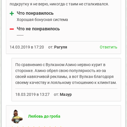
подкрутку я не верю, никогда с таим не сталкивался.
Что понравилось
Хорошая бонусная система
Что не понравилось
------
14.03.2019 в 17:20
от:
Рагуля
Ответить
По сравнению с Вулканом Азино нервно курит в
сторонке. Азино обрел свою популярность из-за
своей навязчивой рекламы, а вот Вулкан благодоря
своему качеству и лояльному отношению к клиентам.
18.03.2019 в 13:27
от:
Мазур
Любовь до гроба