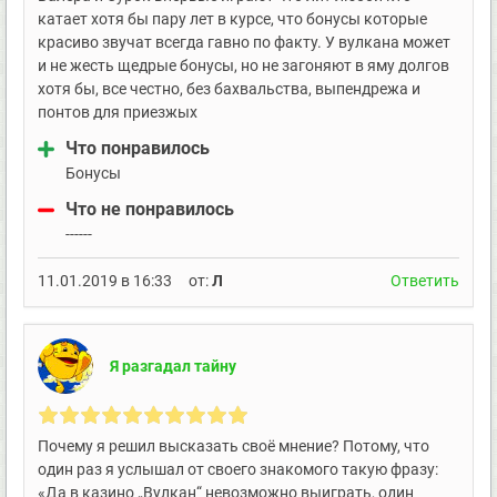
катает хотя бы пару лет в курсе, что бонусы которые
красиво звучат всегда гавно по факту. У вулкана может
и не жесть щедрые бонусы, но не загоняют в яму долгов
хотя бы, все честно, без бахвальства, выпендрежа и
понтов для приезжых
Что понравилось
Бонусы
Что не понравилось
------
11.01.2019 в 16:33
от:
Л
Ответить
Я разгадал тайну
Почему я решил высказать своё мнение? Потому, что
один раз я услышал от своего знакомого такую фразу:
«Да в казино „Вулкан“ невозможно выиграть, один