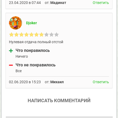
23.04.2020 в 07:44
от:
Мадинат
Ответить
Djoker
Нулевая отдача полный отстой
Что понравилось
Ничего
Что не понравилось
Все
02.06.2020 в 15:23
от:
Михаил
Ответить
НАПИСАТЬ КОММЕНТАРИЙ