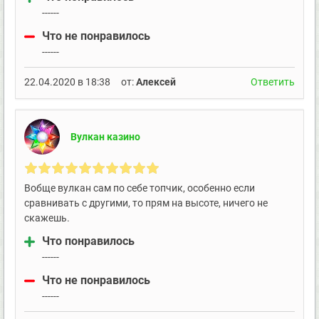
------
Что не понравилось
------
22.04.2020 в 18:38
от:
Алексей
Ответить
Вулкан казино
Вобще вулкан сам по себе топчик, особенно если
сравнивать с другими, то прям на высоте, ничего не
скажешь.
Что понравилось
------
Что не понравилось
------