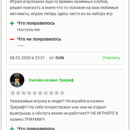
Играю в вулканах еще со времен наземных клубов,
решил поискать в инете что то похожее на мои любимые
автоматы, играю теперь здесь чисто из за набора игр
Что понравилось
Ностальгия
Что не понравилось
------
08.03.2020 в 23:31
от:
Orlik
Ответить
Онлайн казино Триумф
Уважаемые игроки и люди!!! Не играйте в казино
Триумф!!! На себе почувствовал как они не отдают
выигрыши, а обслуга ихняя не работает!!! НЕ ИГРАЙТЕ В
казино ТРИУМФ!!!
Что понравилось