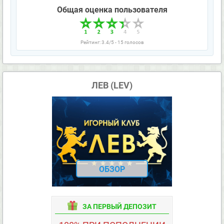
Общая оценка пользователя
Рейтинг:
3.4
/5 -
15
голосов
ЛЕВ (LEV)
ОБЗОР
ЗА ПЕРВЫЙ ДЕПОЗИТ