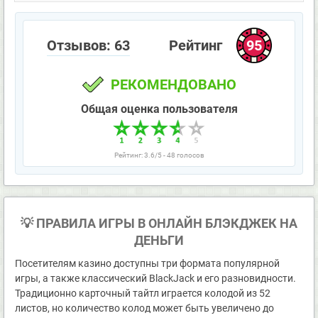
Отзывов:
63
Рейтинг
95
РЕКОМЕНДОВАНО
Общая оценка пользователя
Рейтинг:
3.6
/5 -
48
голосов
💡 ПРАВИЛА ИГРЫ В ОНЛАЙН БЛЭКДЖЕК НА
ДЕНЬГИ
Посетителям казино доступны три формата популярной
игры, а также классический BlackJack и его разновидности.
Традиционно карточный тайтл играется колодой из 52
листов, но количество колод может быть увеличено до