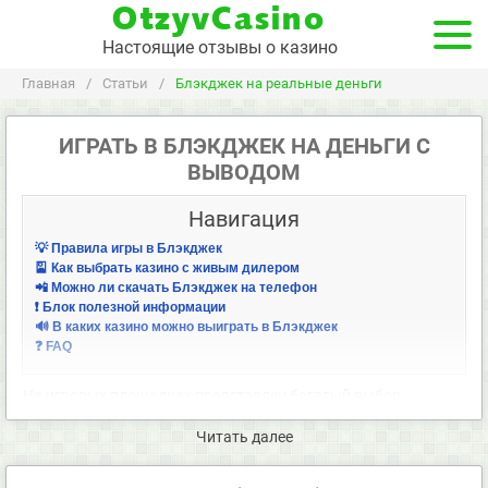
OtzyvCasino
Настоящие отзывы о казино
Главная
/
Статьи
/
Блэкджек на реальные деньги
ИГРАТЬ В БЛЭКДЖЕК НА ДЕНЬГИ С
ВЫВОДОМ
Навигация
💡 Правила игры в Блэкджек
🎴 Как выбрать казино с живым дилером
📲 Можно ли скачать Блэкджек на телефон
❗ Блок полезной информации
🔊 В каких казино можно выиграть в Блэкджек
❓ FAQ
На игровых площадках представлен богатый выбор
азартных развлечений. Геймерам предлагают вращать
Читать далее
барабаны легендарных слотов, запускать Колесо Фортуны.
Но одной из самых любимых карточных игр остается
Блэкджек на реальные деньги с выводом – «двадцать