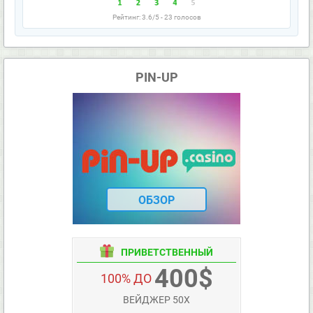
Рейтинг:
3.6
/5 -
23
голосов
PIN-UP
ОБЗОР
ПРИВЕТСТВЕННЫЙ
400$
100% ДО
ВЕЙДЖЕР 50Х