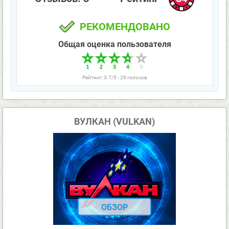
РЕКОМЕНДОВАНО
Общая оценка пользователя
Рейтинг:
3.7
/5 -
29
голосов
ВУЛКАН (VULKAN)
ОБЗОР