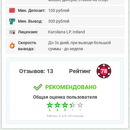
Мин. Депозит:
100 рублей
Мин. Вывод:
300 рублей
Лицензия:
Karoliana LP, Ireland
Скорость
До 3х дней, при выводе большой
вывода:
суммы - до недели
Отзывов:
13
Рейтинг
78
РЕКОМЕНДОВАНО
Общая оценка пользователя
Рейтинг:
3.4
/5 -
35
голосов