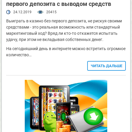
первого депозита с выводом средств
24.12.2019
20415
Выиграть в казино без первого депозита, не рискуя своими
средствами - это реальная возможность или стандартный
маркетинговый ход? Вряд ли кто-то откажется испытать
удачу, при этом не вкладывая собственных денег.
На сегодняшний день в интернете можно встретить огромное
количество…
ЧИТАТЬ ДАЛЬШЕ