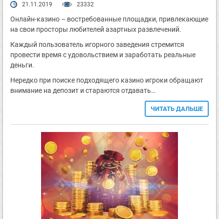
21.11.2019
23332
Онлайн-казино – востребованные площадки, привлекающие
на свои просторы любителей азартных развлечений.
Каждый пользователь игорного заведения стремится
провести время с удовольствием и заработать реальные
деньги.
Нередко при поиске подходящего казино игроки обращают
внимание на депозит и стараются отдавать…
ЧИТАТЬ ДАЛЬШЕ