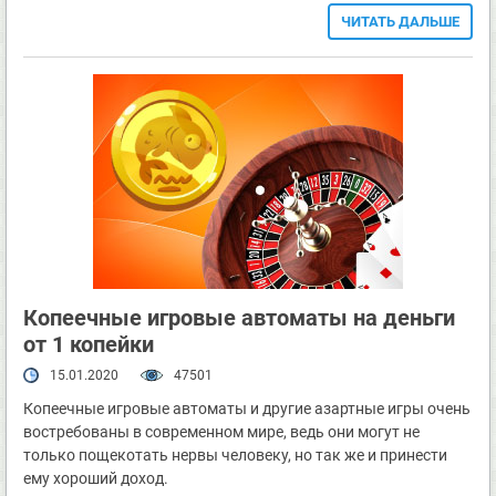
ЧИТАТЬ ДАЛЬШЕ
Копеечные игровые автоматы на деньги
от 1 копейки
15.01.2020
47501
Копеечные игровые автоматы и другие азартные игры очень
востребованы в современном мире, ведь они могут не
только пощекотать нервы человеку, но так же и принести
ему хороший доход.