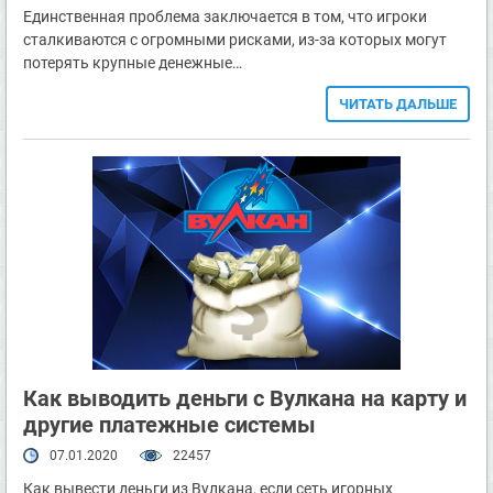
Единственная проблема заключается в том, что игроки
сталкиваются с огромными рисками, из-за которых могут
потерять крупные денежные…
ЧИТАТЬ ДАЛЬШЕ
Как выводить деньги с Вулкана на карту и
другие платежные системы
07.01.2020
22457
Как вывести деньги из Вулкана, если сеть игорных