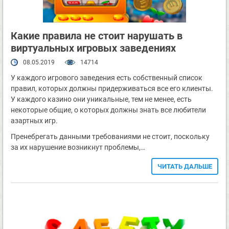
Какие правила не стоит нарушать в
виртуальных игровых заведениях
08.05.2019
14714
У каждого игрового заведения есть собственный список
правил, которых должны придерживаться все его клиенты.
У каждого казино они уникальные, тем не менее, есть
некоторые общие, о которых должны знать все любители
азартных игр.
Пренебрегать данными требованиями не стоит, поскольку
за их нарушение возникнут проблемы,…
ЧИТАТЬ ДАЛЬШЕ