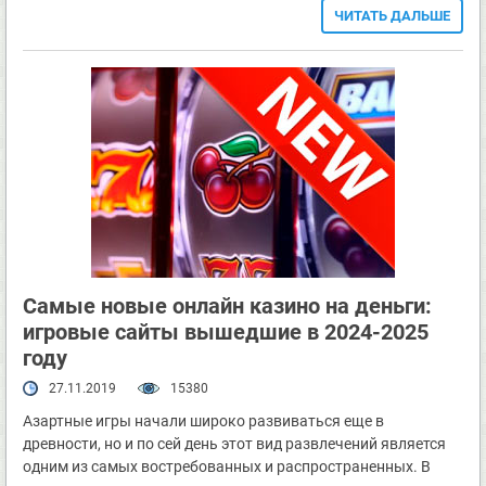
ЧИТАТЬ ДАЛЬШЕ
Самые новые онлайн казино на деньги:
игровые сайты вышедшие в 2024-2025
году
27.11.2019
15380
Азартные игры начали широко развиваться еще в
древности, но и по сей день этот вид развлечений является
одним из самых востребованных и распространенных. В