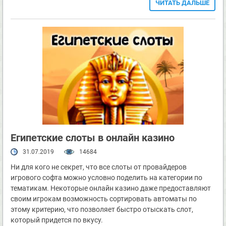
ЧИТАТЬ ДАЛЬШЕ
Египетские слоты в онлайн казино
31.07.2019
14684
Ни для кого не секрет, что все слоты от провайдеров
игрового софта можно условно поделить на категории по
тематикам. Некоторые онлайн казино даже предоставляют
своим игрокам возможность сортировать автоматы по
этому критерию, что позволяет быстро отыскать слот,
который придется по вкусу.