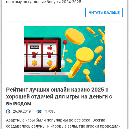
поэтому актуальные бонусы 2024-2025…
ЧИТАТЬ ДАЛЬШЕ
Рейтинг лучших онлайн казино 2025 с
хорошей отдачей для игры на деньги с
выводом
26.09.2019
17085
Азартные игры были популярны во все века. Всегда
создавались салуны, и игровые залы, где игроки проводили