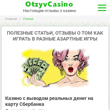
OtzyvCasino
Настоящие отзывы о казино
Главная
/
Статьи
ПОЛЕЗНЫЕ СТАТЬИ, ОТЗЫВЫ О ТОМ КАК
ИГРАТЬ В РАЗНЫЕ АЗАРТНЫЕ ИГРЫ
Казино с выводом реальных денег на
карту Сбербанка