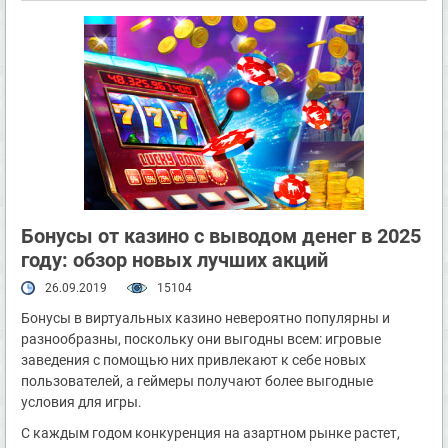
Бонусы от казино с выводом денег в 2025
году: обзор новых лучших акций
26.09.2019
15104
Бонусы в виртуальных казино невероятно популярны и
разнообразны, поскольку они выгодны всем: игровые
заведения с помощью них привлекают к себе новых
пользователей, а геймеры получают более выгодные
условия для игры.
С каждым годом конкуренция на азартном рынке растет,