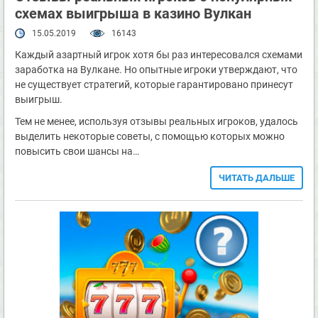
схемах выигрыша в казино Вулкан
15.05.2019
16143
Каждый азартный игрок хотя бы раз интересовался схемами
заработка на Вулкане. Но опытные игроки утверждают, что
не существует стратегий, которые гарантировано принесут
выигрыш.
Тем не менее, используя отзывы реальных игроков, удалось
выделить некоторые советы, с помощью которых можно
повысить свои шансы на…
ЧИТАТЬ ДАЛЬШЕ