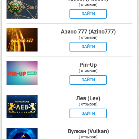
малейший наклон, даже самая небольшая погрешность
( отзывов)
приведёт к изменению нормальной траектории движения
ЗАЙТИ
шарика. Исход вращений перестанет быть
непредсказуемым, его легко будет просчитать.
Азино 777 (Azino777)
ИСТОРИЯ ОДНОГО ИГРОМАНА, ИЛИ КАК Я
( отзывов)
ПРИСТРАСТИЛСЯ К РУЛЕТКЕ
ЗАЙТИ
Играть начал давно,
в 2005 году. Тогда
ещё хватало
Pin-Up
обычных
( отзывов)
(наземных) игровых
ЗАЙТИ
заведений. Деньги
всегда были, потому
что родители –
Лев (Lev)
обеспеченные люди,
( отзывов)
да и сам я уже тогда
ЗАЙТИ
имел зарплату
выше средней.
Вулкан (Vulkan)
Я изначально не воспринимал Колесо Фортуны как способ
( отзывов)
заработка. Впервые оказался в казино, когда у друга был