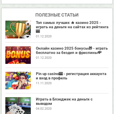
Нормальные клубы прекратили работать, а в
подпольные
казино
меня как-то не тянуло. Как и большинство
завсегдатаев таких заведений, перешел на онлайн игру. Но с
ПОЛЕЗНЫЕ СТАТЬИ
настоящей рулеткой виртуальная и рядом не валялась!
Совершенно другие ощущения – более вялые и скучные.
Топ самых лучших 🔥 казино 2025 -
играть на деньги на сайтах из рейтинга
Вот и поутихла моя страсть к азартным играм. Не сразу,
🎰
конечно, и не полностью. Иногда я захожу на какой-нибудь
01.12.2020
Вулкан, чтобы покрутить колесо в онлайне. Несколько раз
ездил по российским игорным зонам – дважды был в Азов-
Онлайн казино 2025 бонусы🎁 - играть
сити и один раз в Приморье. Но особого влияния на мой
бесплатно за бездеп и фриспины💸
материальный достаток ни то, ни другое не оказало.
01.12.2020
НЕБОЛЬШОЕ ЗАКЛЮЧЕНИЕ
Pin up casino🎰 - регистрация аккаунта
За 4 года я
и вход в профиль
умудрился крепко
11.11.2020
подсесть на
рулетку. Проблемы
начались, как ни
Играть в Блэкджек на деньги с
странно, не с
выводом
проигрышей, а с
04.02.2020
выигрышей. После