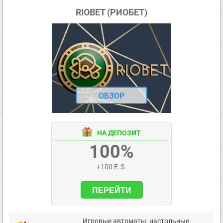
Единственная проблема заключается в том, что игроки
RIOBET (РИОБЕТ)
сталкиваются с огромными рисками, из-за которых могут
потерять крупные денежные суммы.
Поэтому многие все же стараются не ввязываться в это, и
избегать соблазна сорвать хороший куш. Но специалисты
решили пойти навстречу игрокам, и поэтому сделали
возможность установления максимально низкого депозита,
который дает возможность играть в автоматы от одной
ОБЗОР
копейки.
НА ДЕПОЗИТ
100%
+100 F. S.
ПЕРЕЙТИ
Игровые автоматы, настольные,