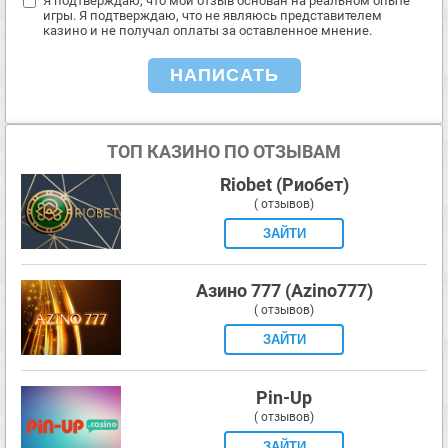
возможность играть без серьезных денежных вложений;
Я подтверждаю, что мой отзыв основан на реальном опыте
игры. Я подтверждаю, что не являюсь представителем
Азартные игры для тех, кто не любит тратить свои
казино и не получал оплаты за оставленное мнение.
деньги
– очень часто люди хотят увлекательно провести
время, за счет чего используют различные игровые слоты на
НАПИСАТЬ
копейки, чтобы пощекотать себе нервы. Однако не у всех
есть возможность тратить на такие развлечения финансы,
но с минимальными депозитами игроки могут позволить
себя полноценную азартную игру на деньги;
ТОП КАЗИНО ПО ОТЗЫВАМ
Широкий выбор игровых аппаратов по копейкам
–
Riobet (Риобет)
все больше сервисов снижают размер минимального
( отзывов)
депозита, для привлечения новой аудитории, из-за чего
наблюдается такая тенденция, что число игровых платформ
ЗАЙТИ
начало резко увеличиваться. Это позволяет игрокам
подобрать для себя максимально удобную и интересную
Азино 777 (Azino777)
игру;
( отзывов)
Эффективный инструмент для опытных игроков
–
настоящие профессионалы всегда анализируют свою игру, и
ЗАЙТИ
стараются разработать свои собственные стратегии для
игры. В процессе их создания пользователям приходится
Pin-Up
тратить очень серьезные суммы, из-за чего усложняется
( отзывов)
анализ действий игрока. С минимальными депозитами
такой проблемы нет, причем ставки от одной копейки
ЗАЙТИ