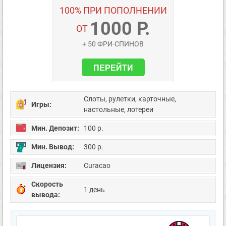
100% ПРИ ПОПОЛНЕНИИ
1000 Р.
ОТ
+ 50 ФРИ-СПИНОВ
ПЕРЕЙТИ
Слоты, рулетки, карточные,
Игры:
настольные, лотереи
Мин. Депозит:
100 р.
Мин. Вывод:
300 р.
Лицензия:
Curacao
Скорость
1 день
вывода: