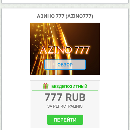
АЗИНО 777 (AZINO777)
ОБЗОР
БЕЗДЕПОЗИТНЫЙ
777 RUB
ЗА РЕГИСТРАЦИЮ
ПЕРЕЙТИ