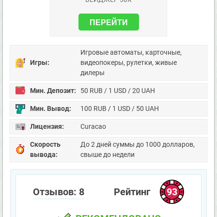
ПЕРЕЙТИ
Игровые автоматы, карточные,
Игры:
видеопокеры, рулетки, живые
дилеры
Мин. Депозит:
50 RUB / 1 USD / 20 UAH
Мин. Вывод:
100 RUB / 1 USD / 50 UAH
Лицензия:
Curacao
Скорость
До 2 дней суммы до 1000 долларов,
вывода:
свыше до недели
Отзывов:
8
Рейтинг
93