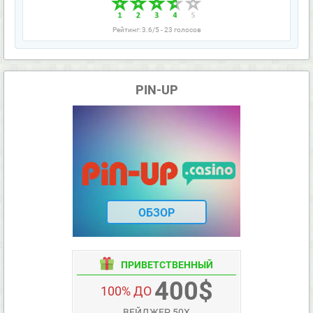
Рейтинг:
3.6
/5 -
23
голосов
PIN-UP
ОБЗОР
ПРИВЕТСТВЕННЫЙ
400$
100% ДО
ВЕЙДЖЕР 50Х