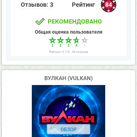
Отзывов:
3
Рейтинг
84
РЕКОМЕНДОВАНО
Общая оценка пользователя
Рейтинг:
3.7
/5 -
29
голосов
ВУЛКАН (VULKAN)
ОБЗОР