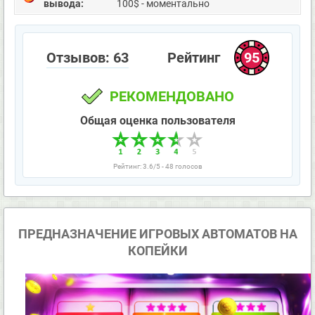
вывода:
100$ - моментально
Отзывов:
63
Рейтинг
95
РЕКОМЕНДОВАНО
Общая оценка пользователя
Рейтинг:
3.6
/5 -
48
голосов
ПРЕДНАЗНАЧЕНИЕ ИГРОВЫХ АВТОМАТОВ НА
КОПЕЙКИ