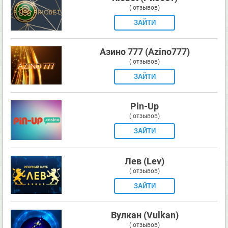
предусмотрены:
( отзывов)
минимум 1 евро.
ЗАЙТИ
Хотел сыграть в
рулетку и
направился,
Азино 777 (Azino777)
конечно же, к столу,
( отзывов)
где уже кипели
ЗАЙТИ
страсти. Крупье
вежливо посоветовал идти за другой стол, так как тут
минимальная ставка 100 евро. Пришлось идти. Игровых
Pin-Up
автоматов стоит очень много, выбор примерно из 50 игр. Но
( отзывов)
длинные ряды с однорукими бандитами также пустуют, а
сидеть одному крутить барабаны, когда на фоне раздаются
ЗАЙТИ
эмоциональные звуки, – слишком скучно.
Лев (Lev)
Наиболее элитное место – стол для покера.
( отзывов)
Здесь самые крупные ставки и самые дорогие
ЗАЙТИ
костюмы у игроков. Эмоции кипят явно покруче,
чем за столом с рулеткой. В целом главная
атмосфера путешествия сосредоточилась
Вулкан (Vulkan)
именно там, где играли в покер.
( отзывов)