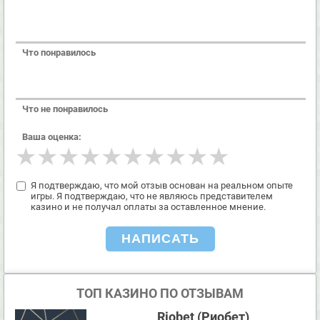
игорного бизнеса. Во время экскурсий я узнал,
что первое азартное заведение на территории
страны появилось еще в 1863-м году.
Что понравилось
Как только я подошел к Монте-Карло я понял, что это
настоящий центр светской жизни. Здесь вы не увидите
людей, которые погрязли в азарте. Все гости очень
Что не понравилось
уважаемые личности в обществе и с умом, и
Ваша оценка:
рассудительностью подходят к игре. Сюда они приходят,
чтобы насладиться приятной компанией и атмосферой.
ПРАВИЛА КЛУБА В МОНАКО
Я подтверждаю, что мой отзыв основан на реальном опыте
игры. Я подтверждаю, что не являюсь представителем
Интересно, что посещать казино категорически запрещено
казино и не получал оплаты за оставленное мнение.
коренным жителям Монако. Это развлечение здесь
исключительно для туристов, поэтому в зале можно
НАПИСАТЬ
встретить представителей любой национальности. Кроме
этого, обязательно нужно соблюдать дресс-код, иначе
охрана не пропустит в помещение. Также вход закрыт для
лиц моложе 18. Сам видел картину, как нескольких человек
ТОП КАЗИНО ПО ОТЗЫВАМ
не пустили в клуб из-за юного возраста и неподобающей
Riobet (Риобет)