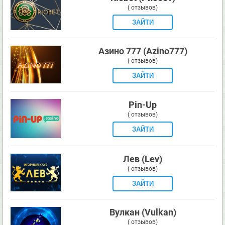
( отзывов)
можно найти
аппараты любого
ЗАЙТИ
вида, но перед началом вращений лучше уточнить
параметры в описании автомата.
Азино 777 (Azino777)
Фиксированный джек-пот – это четко установленная
( отзывов)
большая сумма денег, которую может выиграть любой
ЗАЙТИ
игрок. При этом размер выигрыша не зависит ни от
количества, ни от размера его ставок. Чаще всего, чтобы
активировать данную функцию нужно собрать
Pin-Up
определенную подборку символов на барабанах или
( отзывов)
выполнить другие условия. У каждого автомата эти
ЗАЙТИ
правила индивидуальны.
Тем не менее, по сравнению с прогрессивным джек-потом,
Лев (Lev)
приз в фиксированного относительно невысокий – чаще
( отзывов)
всего лишь в несколько раз выше обычного вознаграждения
ЗАЙТИ
в аппарате.
В прогрессивном джек-поте размер выигрыша
Вулкан (Vulkan)
накапливается за счет отчисления процента от ставки
( отзывов)