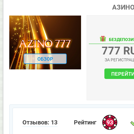
АЗИНО
БЕЗДЕПОЗ
777 R
ОБЗОР
ЗА РЕГИСТРА
ПЕРЕЙТ
Отзывов:
13
Рейтинг
93