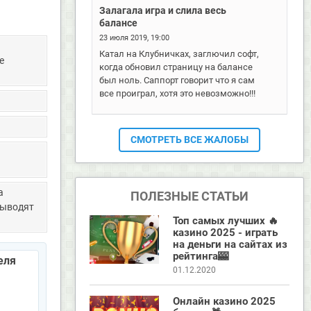
Залагала игра и слила весь
балансе
23 июля 2019, 19:00
Катал на Клубничках, заглючил софт,
е
когда обновил страницу на балансе
был ноль. Саппорт говорит что я сам
все проиграл, хотя это невозможно!!!
СМОТРЕТЬ ВСЕ ЖАЛОБЫ
а
ПОЛЕЗНЫЕ СТАТЬИ
выводят
Топ самых лучших 🔥
казино 2025 - играть
на деньги на сайтах из
рейтинга🎰
еля
01.12.2020
Онлайн казино 2025