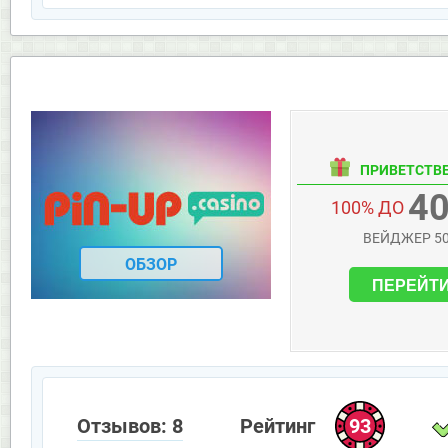
ПРИВЕТСТВ
4
100% ДО
ВЕЙДЖЕР 5
ОБЗОР
ПЕРЕЙТ
Отзывов:
8
Рейтинг
93