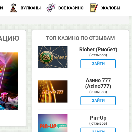
ЕЙ
ВУЛКАНЫ
ВСЕ КАЗИНО
ЖАЛОБЫ
РАЦИЮ
ТОП КАЗИНО ПО ОТЗЫВАМ
Riobet (Риобет)
( отзывов)
ЗАЙТИ
Азино 777
(Azino777)
( отзывов)
ЗАЙТИ
Pin-Up
( отзывов)