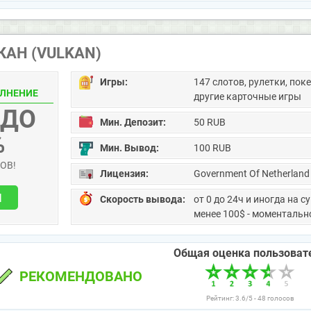
КАН (VULKAN)
Игры:
147 слотов, рулетки, поке
ОЛНЕНИЕ
другие карточные игры
 ДО
Мин. Депозит:
50 RUB
%
Мин. Вывод:
100 RUB
ОВ!
Лицензия:
Government Of Netherland 
И
Скорость вывода:
от 0 до 24ч и иногда на с
менее 100$ - моментальн
Общая оценка пользоват
РЕКОМЕНДОВАНО
Рейтинг:
3.6
/5 -
48
голосов