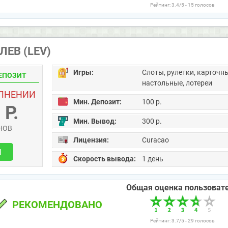
Рейтинг:
3.4
/5 -
15
голосов
ЛЕВ (LEV)
Игры:
Слоты, рулетки, карточны
ЕПОЗИТ
настольные, лотереи
ОЛНЕНИИ
Мин. Депозит:
100 р.
 Р.
Мин. Вывод:
300 р.
НОВ
Лицензия:
Curacao
И
Скорость вывода:
1 день
Общая оценка пользоват
РЕКОМЕНДОВАНО
Рейтинг:
3.7
/5 -
29
голосов