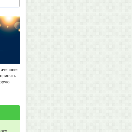
аниченные
т принять
торую
ney.