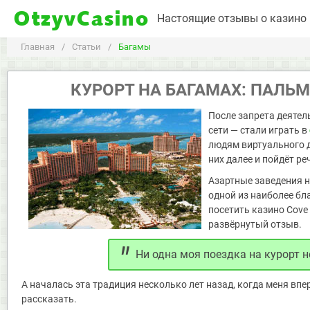
OtzyvCasino
Настоящие отзывы о казино
Главная
/
Статьи
/
Багамы
КУРОРТ НА БАГАМАХ: ПАЛЬМ
После запрета деятел
сети — стали играть в
людям виртуального д
них далее и пойдёт ре
Азартные заведения н
одной из наиболее б
посетить казино Cove 
развёрнутый отзыв.
Ни одна моя поездка на курорт н
А началась эта традиция несколько лет назад, когда меня впе
рассказать.