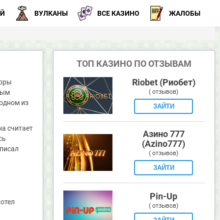
ЕЙ
ВУЛКАНЫ
ВСЕ КАЗИНО
ЖАЛОБЫ
ТОП КАЗИНО ПО ОТЗЫВАМ
Riobet (Риобет)
торы
( отзывов)
рым
 одном из
ЗАЙТИ
на считает
Азино 777
сь
(Azino777)
аписал
( отзывов)
ЗАЙТИ
Pin-Up
хотел
( отзывов)