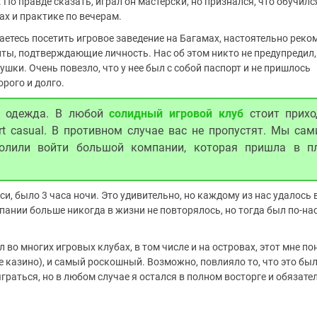
По правде сказать, играл он мастерски, но признался, что обучилс
ах и практике по вечерам.
раетесь посетить игровое заведение на Багамах, настоятельно рек
нты, подтверждающие личность. Нас об этом никто не предупредил, 
шки. Очень повезло, что у нее был с собой паспорт и не пришлось
рого и долго.
я одежда. В любой
солидный игровой клуб
стоит прихо
t casual. В противном случае вас не пропустят. Мы са
волили войти большой компании, которая пришла в п
и, было 3 часа ночи. Это удивительно, но каждому из нас удалось
мпании больше никогда в жизни не повторялось, но тогда был по-н
ал во многих игровых клубах, в том числе и на островах, этот мне п
 казино), и самый роскошный. Возможно, повлияло то, что это бы
граться, но в любом случае я остался в полном восторге и обязате