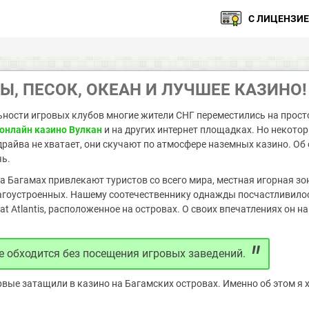
С ЛИЦЕНЗИ
Ы, ПЕСОК, ОКЕАН И ЛУЧШЕЕ КАЗИНО!
ьности игровых клубов многие жители СНГ переместились на прос
онлайн казино Вулкан
и на других интернет площадках. Но некото
райва не хватает, они скучают по атмосфере наземных казино. Об
чь.
а Багамах привлекают туристов со всего мира, местная игорная зо
лагоустроенных. Нашему соотечественнику однажды посчастливило
at Atlantis, расположенное на островах. О своих впечатлениях он н
е обходится без посещения игровых заведений.
рвые затащили в казино на Багамских островах. Именно об этом я 