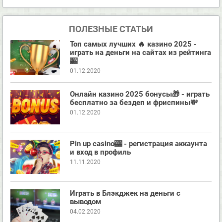
постоянно проигрывал, поэтому после нескольких попыток
перестал даже пытаться.
ПОЛЕЗНЫЕ СТАТЬИ
Мне понравилось,
что в зале можно
Топ самых лучших 🔥 казино 2025 -
играть на деньги на сайтах из рейтинга
курить. Когда мы
🎰
только пришли, я об
01.12.2020
этом даже не
подумал, хотя это
Онлайн казино 2025 бонусы🎁 - играть
очевидно: казино
бесплатно за бездеп и фриспины💸
все-таки. Нам сразу
01.12.2020
же принесли
пепельницы, и мы
могли играть, медленно затягиваясь сигаретой. Хоть я и
Pin up casino🎰 - регистрация аккаунта
курю достаточно редко и обычно только за компанию, здесь
и вход в профиль
это было как нельзя кстати.
11.11.2020
Если вы не знаете, в какой аппарат лучше поиграть, вы
можете проконсультироваться с персоналом. Они отлично
разбираются в теме, поэтому выслушав ваши предпочтения,
Играть в Блэкджек на деньги с
выводом
посоветуют подходящий слот. Лично я был не в курсе
04.02.2020
последних релизов, но хотелось поиграть в нечто особенное