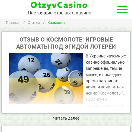
OtzyvCasino
Настоящие отзывы о казино
Главная
/
Статьи
/
Космолот
ОТЗЫВ О КОСМОЛОТЕ: ИГРОВЫЕ
АВТОМАТЫ ПОД ЭГИДОЙ ЛОТЕРЕИ
В Украине наземные
казино официально
запрещены, тем не
менее, в последнее
время на улицах
начали появляться
некие “Космолоты”.
Публикуем
развернутый отзыв
одного из наших читателей, который недавно решил
попробовать поиграть в подобном заведении и сделал это.
Читать далее
Сначала я не придавал значения появлению