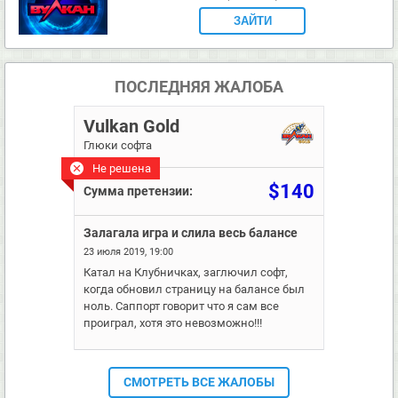
ими пользоваться долго не пришлось, ведь опыт имеется, но
даже новичкам не составит труда разобраться. Если что,
ЗАЙТИ
там всегда помогут, поэтому можно не переживать. Сначала
мы делали небольшие ставки и играли на старых
проверенных аппаратах от любимых производителей. Чтобы
ПОСЛЕДНЯЯ ЖАЛОБА
подольше растянуть удовольствие устанавливали
небольшое количество игровых линий и делали небольшие
Vulkan Gold
ставки. За первый час мне удалось даже увеличить депозит
Глюки софта
на 40%, чему я был очень рад и недолго раздумывая, стал
Не решена
делать более крупные ставки и переключился на
$140
современные аппараты.
Сумма претензии:
Кстати, большую часть прибыли мне удалось поднять
Залагала игра и слила весь балансе
благодаря рискованным раундам на удвоение. Я люблю
23 июля 2019, 19:00
эту опцию, поэтому чаще всего выбираю слоты, в
Катал на Клубничках, заглючил софт,
которых она есть. Был какой-то удачный в этом плане
когда обновил страницу на балансе был
день и с легкостью удавалось удвоить полученный приз
ноль. Саппорт говорит что я сам все
практически каждый раз, хотя комбинации были не особо
проиграл, хотя это невозможно!!!
прибыльными.
У моего друга же получалось наоборот: складывались
СМОТРЕТЬ ВСЕ ЖАЛОБЫ
жирные комбинации, но в рискованных раундах он